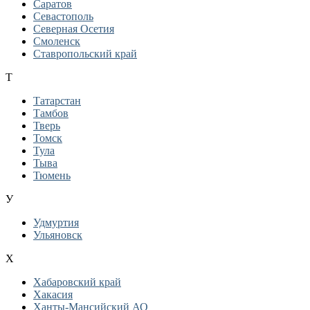
Саратов
Севастополь
Северная Осетия
Смоленск
Ставропольский край
Т
Татарстан
Тамбов
Тверь
Томск
Тула
Тыва
Тюмень
У
Удмуртия
Ульяновск
Х
Хабаровский край
Хакасия
Ханты-Мансийский АО