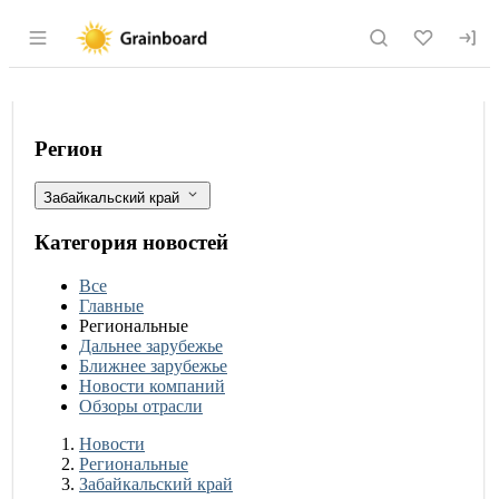
Раздел навигации по сайту grainboard.
Забайкальский край завершил убороч
Фильтры
Регион
Забайкальский край
Категория новостей
Все
Главные
Региональные
Дальнее зарубежье
Ближнее зарубежье
Новости компаний
Обзоры отрасли
Новости
Разделы
Новости
Региональные
Забайкальский край