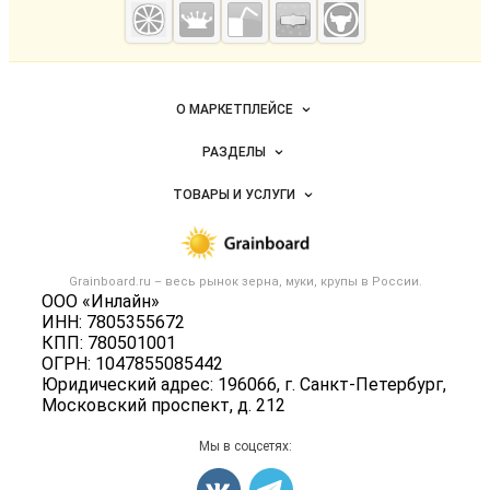
— зерно и
мука
Важные разделы и контакты
Навигация по сайту
О МАРКЕТПЛЕЙСЕ
Новости Grainboard.ru
РАЗДЕЛЫ
Услуги и цены
Объявления
ТОВАРЫ И УСЛУГИ
Размещение рекламы
Каталог компаний
Зерно
Публичная оферта
Новости рынка
Крупы
Контактная информация
Форум
Grainboard.ru – весь
рынок зерна, муки, крупы
в России.
Мука
Политика обработки персональных данных
ООО «Инлайн»
Вакансии
Семена
ИНН: 7805355672
Для СМИ
Блог
КПП: 780501001
Корма
ОГРН: 1047855085442
Оборудование
Юридический адрес: 196066, г. Санкт-Петербург,
Московский проспект, д. 212
Прочее
Добавить объявление
Мы в соцсетях:
Карта объявлений