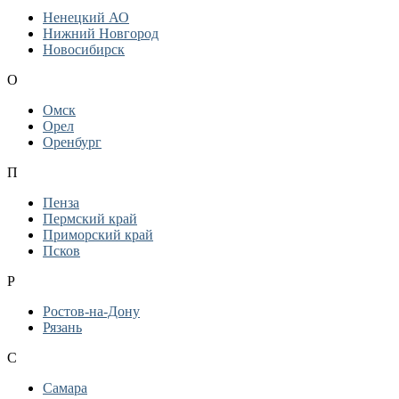
Ненецкий АО
Нижний Новгород
Новосибирск
О
Омск
Орел
Оренбург
П
Пенза
Пермский край
Приморский край
Псков
Р
Ростов-на-Дону
Рязань
С
Самара