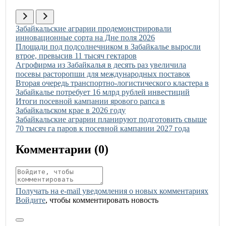
Иллюстрация новости
Забайкальские аграрии продемонстрировали
инновационные сорта на Дне поля 2026
Иллюстрация новости
Площади под подсолнечником в Забайкалье выросли
втрое, превысив 11 тысяч гектаров
Иллюстрация новости
Агрофирма из Забайкалья в десять раз увеличила
посевы расторопши для международных поставок
Иллюстрация новости
Вторая очередь транспортно-логистического кластера в
Забайкалье потребует 16 млрд рублей инвестиций
Иллюстрация новости
Итоги посевной кампании ярового рапса в
Забайкальском крае в 2026 году
Иллюстрация новости
Забайкальские аграрии планируют подготовить свыше
70 тысяч га паров к посевной кампании 2027 года
Комментарии (
0
)
Получать на e‑mail уведомления о новых комментариях
Войдите
, чтобы комментировать новость