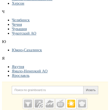
Херсон
Ч
Челябинск
Чечня
Чувашия
Чукотский АО
Ю
Южно-Сахалинск
Я
Якутия
Ямало-Ненецкий АО
Ярославль
Дополнительная информация
Поиск по сайту и ссылк
Искать
Cсылки на полезные проекты
Grainboard.ru