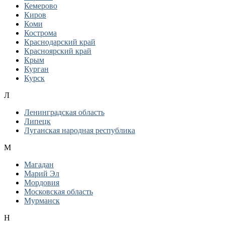
Кемерово
Киров
Коми
Кострома
Краснодарский край
Красноярский край
Крым
Курган
Курск
Л
Ленинградская область
Липецк
Луганская народная республика
М
Магадан
Марий Эл
Мордовия
Московская область
Мурманск
Н