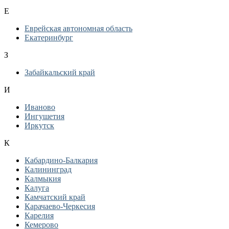
Е
Еврейская автономная область
Екатеринбург
З
Забайкальский край
И
Иваново
Ингушетия
Иркутск
К
Кабардино-Балкария
Калининград
Калмыкия
Калуга
Камчатский край
Карачаево-Черкесия
Карелия
Кемерово