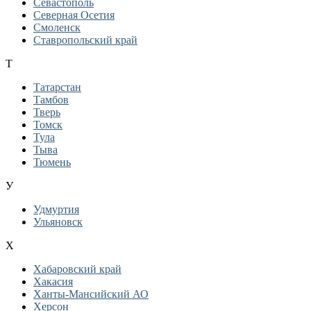
Севастополь
Северная Осетия
Смоленск
Ставропольский край
Т
Татарстан
Тамбов
Тверь
Томск
Тула
Тыва
Тюмень
У
Удмуртия
Ульяновск
Х
Хабаровский край
Хакасия
Ханты-Мансийский АО
Херсон