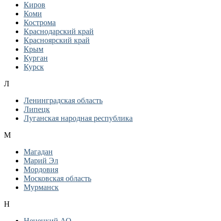
Киров
Коми
Кострома
Краснодарский край
Красноярский край
Крым
Курган
Курск
Л
Ленинградская область
Липецк
Луганская народная республика
М
Магадан
Марий Эл
Мордовия
Московская область
Мурманск
Н
Ненецкий АО