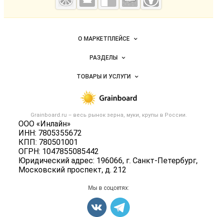
мука
Важные разделы и контакты
Навигация по сайту
О МАРКЕТПЛЕЙСЕ
Новости Grainboard.ru
РАЗДЕЛЫ
Услуги и цены
Объявления
ТОВАРЫ И УСЛУГИ
Размещение рекламы
Каталог компаний
Зерно
Публичная оферта
Новости рынка
Крупы
Контактная информация
Форум
Grainboard.ru – весь
рынок зерна, муки, крупы
в России.
Мука
Политика обработки персональных данных
ООО «Инлайн»
Вакансии
Семена
ИНН: 7805355672
Для СМИ
Блог
КПП: 780501001
Корма
ОГРН: 1047855085442
Оборудование
Юридический адрес: 196066, г. Санкт-Петербург,
Московский проспект, д. 212
Прочее
Добавить объявление
Мы в соцсетях:
Карта объявлений