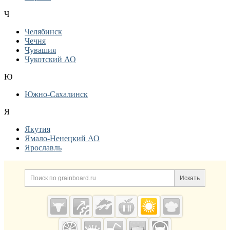
Ч
Челябинск
Чечня
Чувашия
Чукотский АО
Ю
Южно-Сахалинск
Я
Якутия
Ямало-Ненецкий АО
Ярославль
Дополнительная информация
Поиск по сайту и ссылк
Искать
Cсылки на полезные проекты
Grainboard.ru
— зерно и