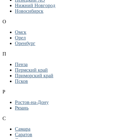
Нижний Новгород
Новосибирск
О
Омск
Орел
Оренбург
П
Пенза
Пермский край
Приморский край
Псков
Р
Ростов-на-Дону
Рязань
С
Самара
Саратов