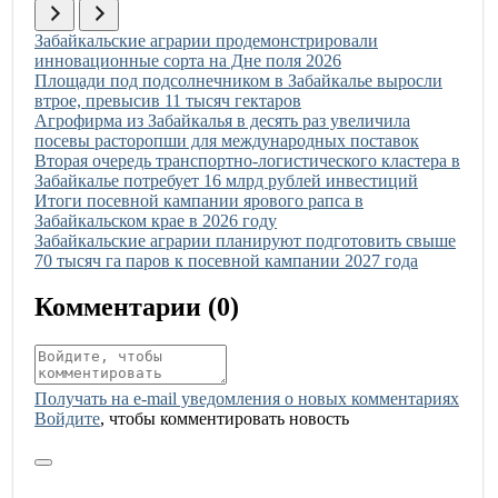
Иллюстрация новости
Забайкальские аграрии продемонстрировали
инновационные сорта на Дне поля 2026
Иллюстрация новости
Площади под подсолнечником в Забайкалье выросли
втрое, превысив 11 тысяч гектаров
Иллюстрация новости
Агрофирма из Забайкалья в десять раз увеличила
посевы расторопши для международных поставок
Иллюстрация новости
Вторая очередь транспортно-логистического кластера в
Забайкалье потребует 16 млрд рублей инвестиций
Иллюстрация новости
Итоги посевной кампании ярового рапса в
Забайкальском крае в 2026 году
Иллюстрация новости
Забайкальские аграрии планируют подготовить свыше
70 тысяч га паров к посевной кампании 2027 года
Комментарии (
0
)
Получать на e‑mail уведомления о новых комментариях
Войдите
, чтобы комментировать новость