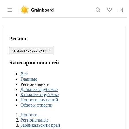
Раздел навигации по сайту grainboard.
Урожай зерновых в Забайкалье превы
Фильтры
Регион
Забайкальский край
Категория новостей
Все
Главные
Региональные
Дальнее зарубежье
Ближнее зарубежье
Новости компаний
Обзоры отрасли
Новости
Разделы
Новости
Региональные
Забайкальский край