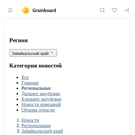
Раздел навигации по сайту grainboard.
Забайкальский край продлил экспорт
Фильтры
Регион
Забайкальский край
Категория новостей
Все
Главные
Региональные
Дальнее зарубежье
Ближнее зарубежье
Новости компаний
Обзоры отрасли
Новости
Разделы
Новости
Региональные
Забайкальский край