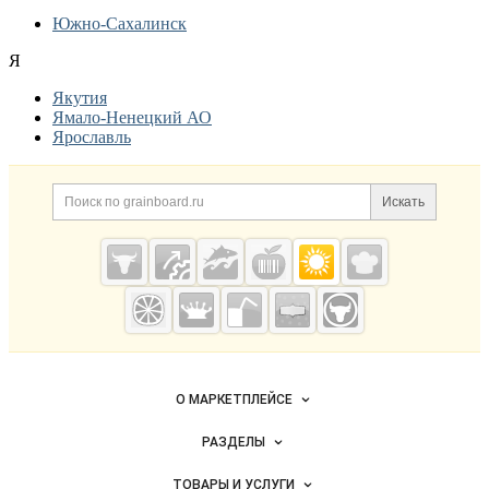
Южно-Сахалинск
Я
Якутия
Ямало-Ненецкий АО
Ярославль
Дополнительная информация
Поиск по сайту и ссылк
Искать
Cсылки на полезные проекты
Grainboard.ru
— зерно и
мука
Важные разделы и контакты
Навигация по сайту
О МАРКЕТПЛЕЙСЕ
Новости Grainboard.ru
РАЗДЕЛЫ
Услуги и цены
Объявления
ТОВАРЫ И УСЛУГИ