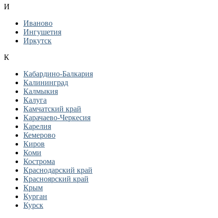
И
Иваново
Ингушетия
Иркутск
К
Кабардино-Балкария
Калининград
Калмыкия
Калуга
Камчатский край
Карачаево-Черкесия
Карелия
Кемерово
Киров
Коми
Кострома
Краснодарский край
Красноярский край
Крым
Курган
Курск