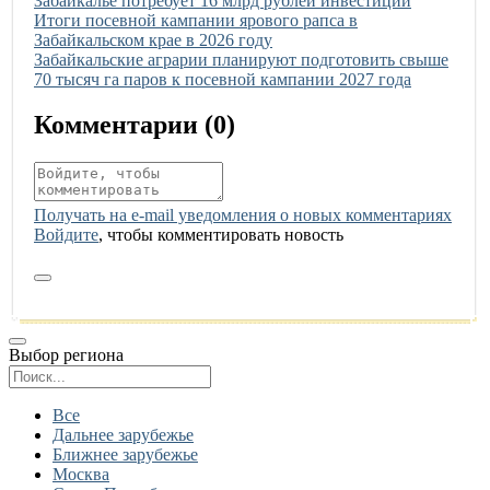
Забайкалье потребует 16 млрд рублей инвестиций
Иллюстрация новости
Итоги посевной кампании ярового рапса в
Забайкальском крае в 2026 году
Иллюстрация новости
Забайкальские аграрии планируют подготовить свыше
70 тысяч га паров к посевной кампании 2027 года
Комментарии (
0
)
Получать на e‑mail уведомления о новых комментариях
Войдите
, чтобы комментировать новость
Выбор региона
Поиск региона
Все
Дальнее зарубежье
Ближнее зарубежье
Москва