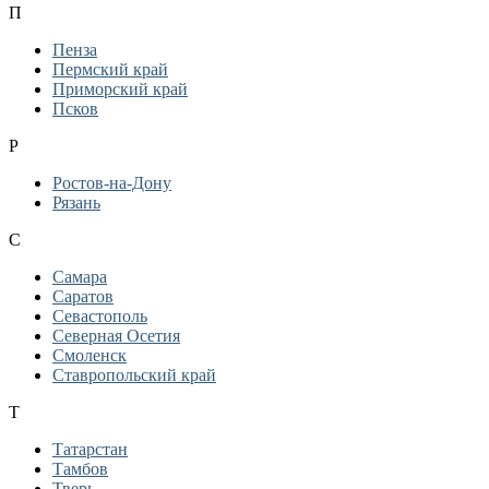
П
Пенза
Пермский край
Приморский край
Псков
Р
Ростов-на-Дону
Рязань
С
Самара
Саратов
Севастополь
Северная Осетия
Смоленск
Ставропольский край
Т
Татарстан
Тамбов
Тверь