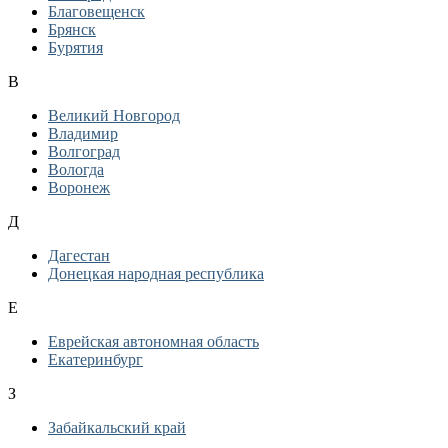
Благовещенск
Брянск
Бурятия
В
Великий Новгород
Владимир
Волгоград
Вологда
Воронеж
Д
Дагестан
Донецкая народная республика
Е
Еврейская автономная область
Екатеринбург
З
Забайкальский край