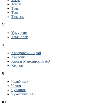
Томск
Тула
Тыва
Тюмень
У
Удмуртия
Ульяновск
Х
Хабаровский край
Хакасия
Ханты-Мансийский АО
Херсон
Ч
Челябинск
Чечня
Чувашия
Чукотский АО
Ю