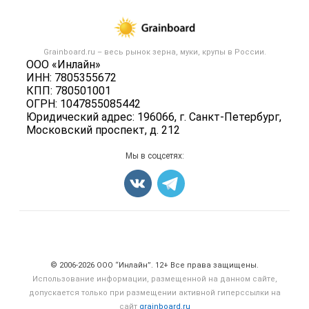
Размещение рекламы
Каталог компаний
Зерно
Публичная оферта
Новости рынка
Крупы
Контактная информация
Форум
Grainboard.ru – весь
рынок зерна, муки, крупы
в России.
Мука
Политика обработки персональных данных
ООО «Инлайн»
Вакансии
Семена
ИНН: 7805355672
Для СМИ
Блог
КПП: 780501001
Корма
ОГРН: 1047855085442
Оборудование
Юридический адрес: 196066, г. Санкт-Петербург,
Московский проспект, д. 212
Прочее
Добавить объявление
Мы в соцсетях:
Карта объявлений
Счетчики, авторское право, логотипы
© 2006‑2026 ООО “Инлайн”. 12+ Все права защищены.
Использование информации, размещенной на данном сайте,
допускается только при размещении активной гиперссылки на
сайт
grainboard.ru