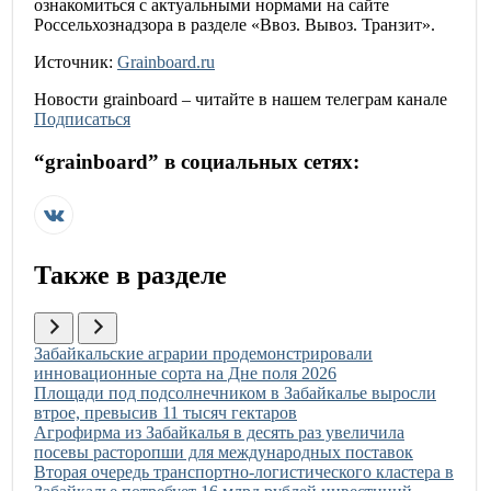
ознакомиться с актуальными нормами на сайте
Россельхознадзора в разделе «Ввоз. Вывоз. Транзит».
Источник:
Grainboard.ru
Новости
grainboard
– читайте в нашем телеграм канале
Подписаться
“
grainboard
” в социальных сетях:
Также в разделе
Иллюстрация новости
Забайкальские аграрии продемонстрировали
инновационные сорта на Дне поля 2026
Иллюстрация новости
Площади под подсолнечником в Забайкалье выросли
втрое, превысив 11 тысяч гектаров
Иллюстрация новости
Агрофирма из Забайкалья в десять раз увеличила
посевы расторопши для международных поставок
Иллюстрация новости
Вторая очередь транспортно-логистического кластера в