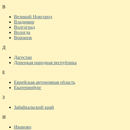
В
Великий Новгород
Владимир
Волгоград
Вологда
Воронеж
Д
Дагестан
Донецкая народная республика
Е
Еврейская автономная область
Екатеринбург
З
Забайкальский край
И
Иваново