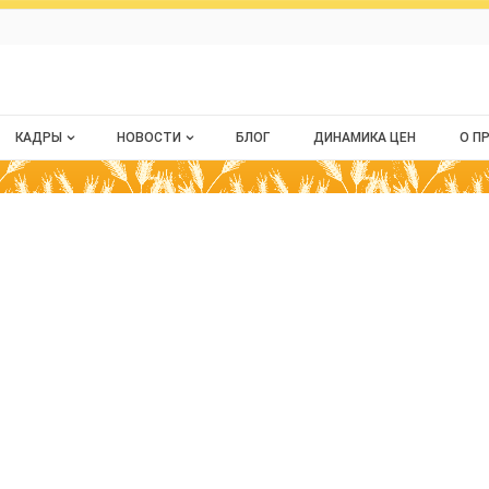
ru
КАДРЫ
НОВОСТИ
БЛОГ
ДИНАМИКА ЦЕН
О П
Все вакансии
Новости рынка
О 
Все резюме
Ко
зор проконтролировал более 650 тонн п
астием
Пу
Ра
Ка