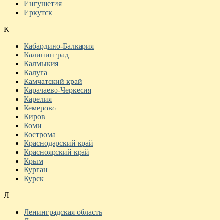
Ингушетия
Иркутск
К
Кабардино-Балкария
Калининград
Калмыкия
Калуга
Камчатский край
Карачаево-Черкесия
Карелия
Кемерово
Киров
Коми
Кострома
Краснодарский край
Красноярский край
Крым
Курган
Курск
Л
Ленинградская область