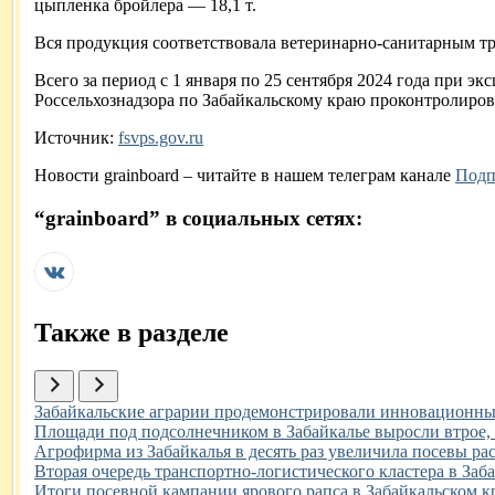
цыпленка бройлера — 18,1 т.
Вся продукция соответствовала ветеринарно-санитарным т
Всего за период с 1 января по 25 сентября 2024 года при
Россельхознадзора по Забайкальскому краю проконтролирова
Источник:
fsvps.gov.ru
Новости
grainboard
– читайте в нашем телеграм канале
Подп
“
grainboard
” в социальных сетях:
Также в разделе
Иллюстрация новости
Забайкальские аграрии продемонстрировали инновационные
Иллюстрация новости
Площади под подсолнечником в Забайкалье выросли втрое, 
Иллюстрация новости
Агрофирма из Забайкалья в десять раз увеличила посевы р
Иллюстрация новости
Вторая очередь транспортно-логистического кластера в Заб
Иллюстрация новости
Итоги посевной кампании ярового рапса в Забайкальском кр