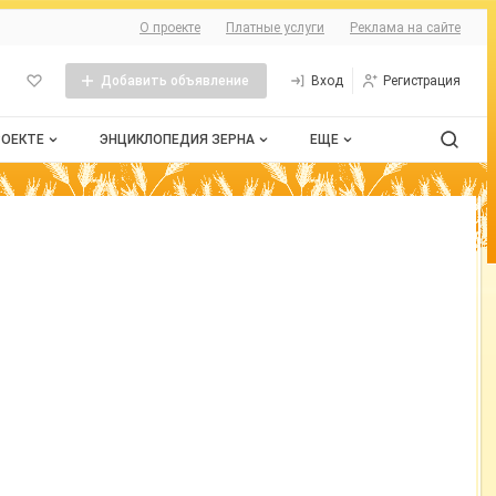
О сайте
О проекте
Платные услуги
Реклама на сайте
Добавить объявление
Вход
Регистрация
РОЕКТЕ
ЭНЦИКЛОПЕДИЯ ЗЕРНА
ЕЩЕ
проекте
Стандарты
Сельхозтехника
нтактная информация
Пшеница
Контакты
одконтрольной госветнадзору продукции
бличная оферта
Рожь
змещение рекламы
Ячмень
рта сайта
Таблица мер и весов
Документы