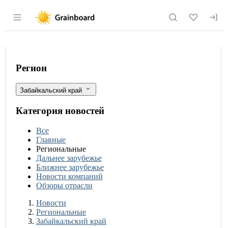
Раздел навигации по сайту grainboard.
Вторая очередь транспортно-логистич
Фильтры
Регион
Забайкальский край
Категория новостей
Все
Главные
Региональные
Дальнее зарубежье
Ближнее зарубежье
Новости компаний
Обзоры отрасли
Новости
Разделы
Новости
Региональные
Забайкальский край