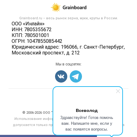
Зерно
Публичная оферта
Новости рынка
Крупы
Контактная информация
Форум
Grainboard.ru – весь
рынок зерна, муки, крупы
в России.
Мука
Политика обработки персональных данных
ООО «Инлайн»
Вакансии
Семена
ИНН: 7805355672
Для СМИ
Блог
КПП: 780501001
Корма
ОГРН: 1047855085442
Оборудование
Юридический адрес: 196066, г. Санкт-Петербург,
Московский проспект, д. 212
Прочее
Добавить объявление
Мы в соцсетях:
Карта объявлений
Счетчики, авторское право, логотипы
Всеволод
© 2006‑2026 ООО “Инлайн”. 12+ Все права защищены.
Здравствуйте! Готов помочь
Использование информации, размещенной на данном сайте,
вам. Напишите мне, если у
допускается только при размещении активной гиперссылки на
вас появятся вопросы.
сайт
grainboard.ru