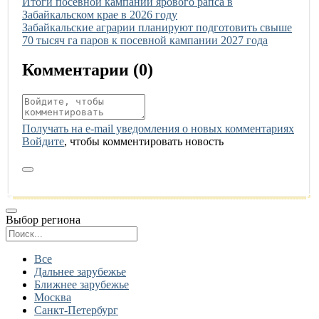
Иллюстрация новости
Итоги посевной кампании ярового рапса в
Забайкальском крае в 2026 году
Иллюстрация новости
Забайкальские аграрии планируют подготовить свыше
70 тысяч га паров к посевной кампании 2027 года
Комментарии (
0
)
Получать на e‑mail уведомления о новых комментариях
Войдите
, чтобы комментировать новость
Выбор региона
Поиск региона
Все
Дальнее зарубежье
Ближнее зарубежье
Москва
Санкт-Петербург