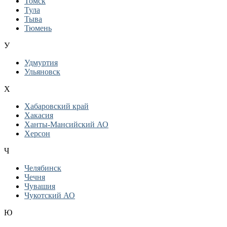
Томск
Тула
Тыва
Тюмень
У
Удмуртия
Ульяновск
Х
Хабаровский край
Хакасия
Ханты-Мансийский АО
Херсон
Ч
Челябинск
Чечня
Чувашия
Чукотский АО
Ю