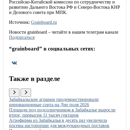
Российско-Китайской комиссии по сотрудничеству и
развитию Дальнего Востока РФ и Северо-Востока КНР
и Делового совета при МПК.
Источник:
Grainboard.ru
Новости
grainboard
– читайте в нашем телеграм канале
Подписаться
“
grainboard
” в социальных сетях:
Также в разделе
Иллюстрация новости
Забайкальские аграрии продемонстрировали
инновационные сорта на Дне поля 2026
Иллюстрация новости
Площади под подсолнечником в Забайкалье выросли
втрое, превысив 11 тысяч гектаров
Иллюстрация новости
Агрофирма из Забайкалья в десять раз увеличила
посевы расторопши для международных поставок