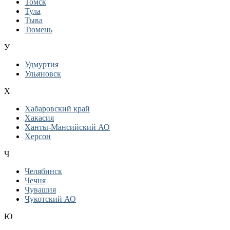
Томск
Тула
Тыва
Тюмень
У
Удмуртия
Ульяновск
Х
Хабаровский край
Хакасия
Ханты-Мансийский АО
Херсон
Ч
Челябинск
Чечня
Чувашия
Чукотский АО
Ю