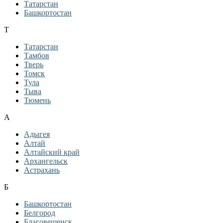
Татарстан
Башкортостан
Т
Татарстан
Тамбов
Тверь
Томск
Тула
Тыва
Тюмень
А
Адыгея
Алтай
Алтайский край
Архангельск
Астрахань
Б
Башкортостан
Белгород
Благовещенск