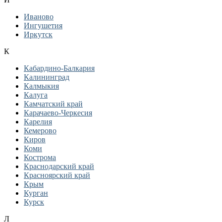
Иваново
Ингушетия
Иркутск
К
Кабардино-Балкария
Калининград
Калмыкия
Калуга
Камчатский край
Карачаево-Черкесия
Карелия
Кемерово
Киров
Коми
Кострома
Краснодарский край
Красноярский край
Крым
Курган
Курск
Л