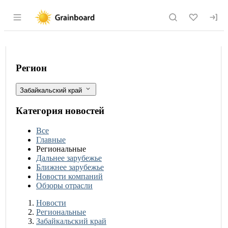
Раздел навигации по сайту grainboard.
В железнодорожном пункте пропуска 
Фильтры
Регион
Забайкальский край
Категория новостей
Все
Главные
Региональные
Дальнее зарубежье
Ближнее зарубежье
Новости компаний
Обзоры отрасли
Новости
Разделы
Новости
Региональные
Забайкальский край