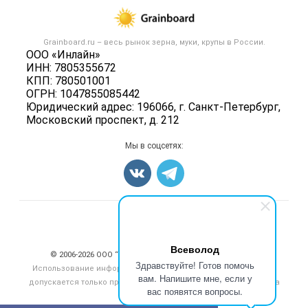
Каталог компаний
Зерно
Публичная оферта
Новости рынка
Крупы
Контактная информация
Форум
Grainboard.ru – весь
рынок зерна, муки, крупы
в России.
Мука
Политика обработки персональных данных
ООО «Инлайн»
Вакансии
Семена
ИНН: 7805355672
Для СМИ
Блог
КПП: 780501001
Корма
ОГРН: 1047855085442
Оборудование
Юридический адрес: 196066, г. Санкт-Петербург,
Московский проспект, д. 212
Прочее
Добавить объявление
Мы в соцсетях:
Карта объявлений
Счетчики, авторское право, логотипы
Всеволод
© 2006‑2026 ООО “Инлайн”. 12+ Все права защищены.
Здравствуйте! Готов помочь
Использование информации, размещенной на данном сайте,
вам. Напишите мне, если у
допускается только при размещении активной гиперссылки на
вас появятся вопросы.
сайт
grainboard.ru