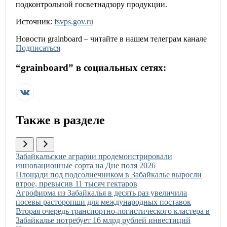
подконтрольной госветнадзору продукции.
Источник:
fsvps.gov.ru
Новости
grainboard
– читайте в нашем телеграм канале
Подписаться
“
grainboard
” в социальных сетях:
Также в разделе
Иллюстрация новости
Забайкальские аграрии продемонстрировали
инновационные сорта на Дне поля 2026
Иллюстрация новости
Площади под подсолнечником в Забайкалье выросли
втрое, превысив 11 тысяч гектаров
Иллюстрация новости
Агрофирма из Забайкалья в десять раз увеличила
посевы расторопши для международных поставок
Иллюстрация новости
Вторая очередь транспортно-логистического кластера в
Забайкалье потребует 16 млрд рублей инвестиций